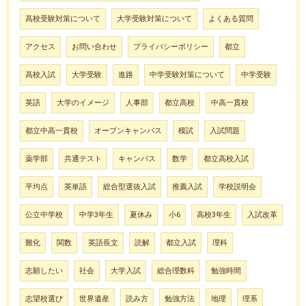
高校受験対策について
大学受験対策について
よくある質問
アクセス
お問い合わせ
プライバシーポリシー
都立
高校入試
大学受験
進路
中学受験対策について
中学受験
英語
大学のイメージ
人事部
都立高校
中高一貫校
都立中高一貫校
オープンキャンパス
模試
入試問題
薬学部
共通テスト
キャンパス
数学
都立高校入試
平均点
英単語
総合型選抜入試
推薦入試
学校説明会
公立中学校
中学3年生
夏休み
小6
高校3年生
入試改革
難化
関数
英語長文
読解
都立入試
理科
志願したい
社会
大学入試
総合理数科
勉強時間
志望校選び
世界遺産
読み方
勉強方法
地理
理系