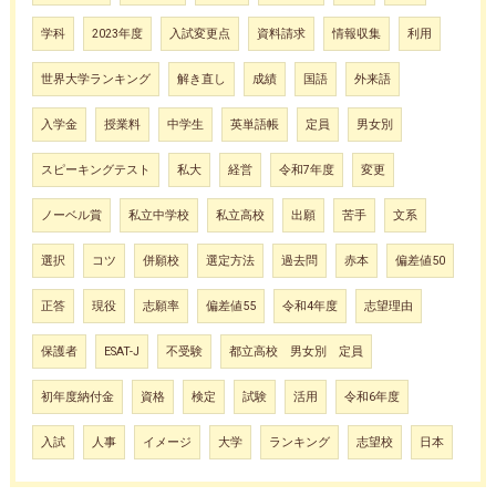
学科
2023年度
入試変更点
資料請求
情報収集
利用
世界大学ランキング
解き直し
成績
国語
外来語
入学金
授業料
中学生
英単語帳
定員
男女別
スピーキングテスト
私大
経営
令和7年度
変更
ノーベル賞
私立中学校
私立高校
出願
苦手
文系
選択
コツ
併願校
選定方法
過去問
赤本
偏差値50
正答
現役
志願率
偏差値55
令和4年度
志望理由
保護者
ESAT-J
不受験
都立高校 男女別 定員
初年度納付金
資格
検定
試験
活用
令和6年度
入試
人事
イメージ
大学
ランキング
志望校
日本