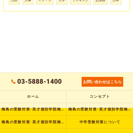
入試
人事
イメージ
大学
ランキング
志望校
日本
03-5888-1400
お問い合わせはこちら
ホーム
コンセプト
梅島の受験対策･英才個別学院梅島校の口コミ情報
梅島の受験対策･英才個別学院梅島校の評判
梅島の受験対策･英才個別学院梅島校のお客様の声
中学受験対策について