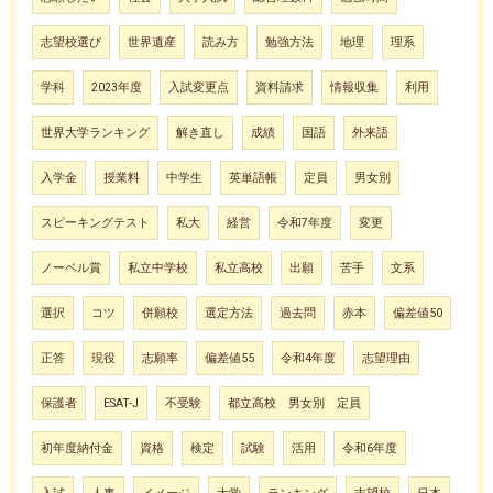
志望校選び
世界遺産
読み方
勉強方法
地理
理系
学科
2023年度
入試変更点
資料請求
情報収集
利用
世界大学ランキング
解き直し
成績
国語
外来語
入学金
授業料
中学生
英単語帳
定員
男女別
スピーキングテスト
私大
経営
令和7年度
変更
ノーベル賞
私立中学校
私立高校
出願
苦手
文系
選択
コツ
併願校
選定方法
過去問
赤本
偏差値50
正答
現役
志願率
偏差値55
令和4年度
志望理由
保護者
ESAT-J
不受験
都立高校 男女別 定員
初年度納付金
資格
検定
試験
活用
令和6年度