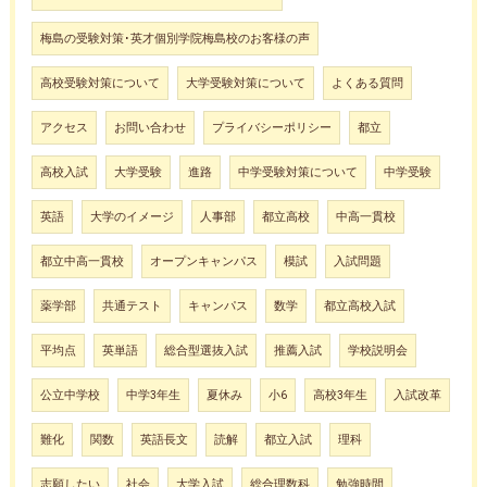
梅島の受験対策･英才個別学院梅島校のお客様の声
高校受験対策について
大学受験対策について
よくある質問
アクセス
お問い合わせ
プライバシーポリシー
都立
高校入試
大学受験
進路
中学受験対策について
中学受験
英語
大学のイメージ
人事部
都立高校
中高一貫校
都立中高一貫校
オープンキャンパス
模試
入試問題
薬学部
共通テスト
キャンパス
数学
都立高校入試
平均点
英単語
総合型選抜入試
推薦入試
学校説明会
公立中学校
中学3年生
夏休み
小6
高校3年生
入試改革
難化
関数
英語長文
読解
都立入試
理科
志願したい
社会
大学入試
総合理数科
勉強時間