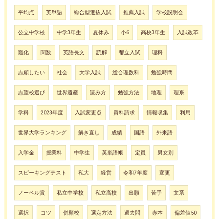
平均点
英単語
総合型選抜入試
推薦入試
学校説明会
公立中学校
中学3年生
夏休み
小6
高校3年生
入試改革
難化
関数
英語長文
読解
都立入試
理科
志願したい
社会
大学入試
総合理数科
勉強時間
志望校選び
世界遺産
読み方
勉強方法
地理
理系
学科
2023年度
入試変更点
資料請求
情報収集
利用
世界大学ランキング
解き直し
成績
国語
外来語
入学金
授業料
中学生
英単語帳
定員
男女別
スピーキングテスト
私大
経営
令和7年度
変更
ノーベル賞
私立中学校
私立高校
出願
苦手
文系
選択
コツ
併願校
選定方法
過去問
赤本
偏差値50