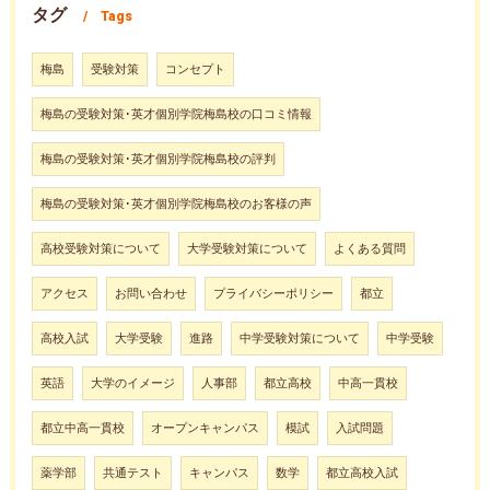
タグ
Tags
梅島
受験対策
コンセプト
梅島の受験対策･英才個別学院梅島校の口コミ情報
梅島の受験対策･英才個別学院梅島校の評判
梅島の受験対策･英才個別学院梅島校のお客様の声
高校受験対策について
大学受験対策について
よくある質問
アクセス
お問い合わせ
プライバシーポリシー
都立
高校入試
大学受験
進路
中学受験対策について
中学受験
英語
大学のイメージ
人事部
都立高校
中高一貫校
都立中高一貫校
オープンキャンパス
模試
入試問題
薬学部
共通テスト
キャンパス
数学
都立高校入試