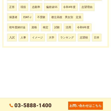
正答
現役
志願率
偏差値55
令和4年度
志望理由
保護者
ESAT-J
不受験
都立高校 男女別 定員
初年度納付金
資格
検定
試験
活用
令和6年度
入試
人事
イメージ
大学
ランキング
志望校
日本
03-5888-1400
お問い合わせはこちら