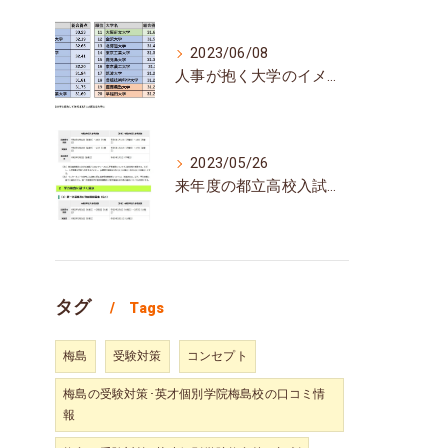
2023/06/08
人事が抱く大学のイメージランキング
2023/05/26
来年度の都立高校入試、日程は例年通り
タグ
Tags
梅島
受験対策
コンセプト
梅島の受験対策･英才個別学院梅島校の口コミ情
報