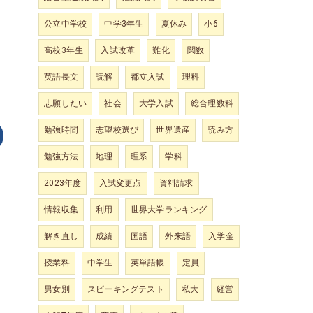
公立中学校
中学3年生
夏休み
小6
高校3年生
入試改革
難化
関数
英語長文
読解
都立入試
理科
志願したい
社会
大学入試
総合理数科
勉強時間
志望校選び
世界遺産
読み方
勉強方法
地理
理系
学科
2023年度
入試変更点
資料請求
情報収集
利用
世界大学ランキング
解き直し
成績
国語
外来語
入学金
授業料
中学生
英単語帳
定員
男女別
スピーキングテスト
私大
経営