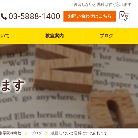
復習しないと理科はすぐ忘れます
03-5888-1400
お問い合わせはこちら
ついて
教室案内
ブログ
ます
別学院梅島校
ブログ
復習しないと理科はすぐ忘れます