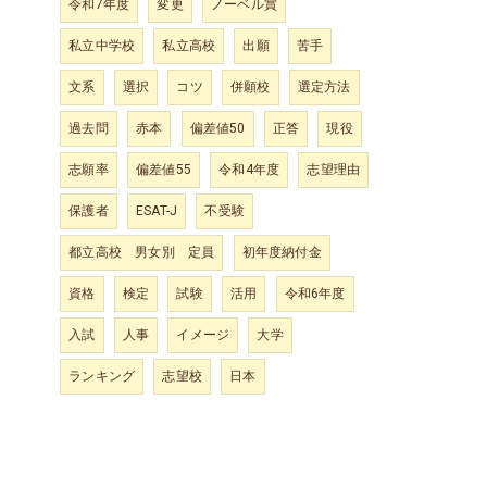
令和7年度
変更
ノーベル賞
私立中学校
私立高校
出願
苦手
文系
選択
コツ
併願校
選定方法
過去問
赤本
偏差値50
正答
現役
志願率
偏差値55
令和4年度
志望理由
保護者
ESAT-J
不受験
都立高校 男女別 定員
初年度納付金
資格
検定
試験
活用
令和6年度
入試
人事
イメージ
大学
ランキング
志望校
日本