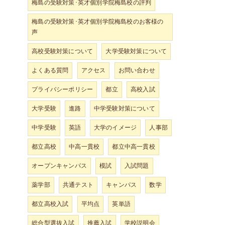
梅島の受験対策･英才個別学院梅島校の評判
梅島の受験対策･英才個別学院梅島校のお客様の
声
、
く
高校受験対策について
大学受験対策について
よくある質問
アクセス
お問い合わせ
プライバシーポリシー
都立
高校入試
大学受験
進路
中学受験対策について
中学受験
英語
大学のイメージ
人事部
都立高校
中高一貫校
都立中高一貫校
オープンキャンパス
模試
入試問題
薬学部
共通テスト
キャンパス
数学
都立高校入試
平均点
英単語
総合型選抜入試
推薦入試
学校説明会