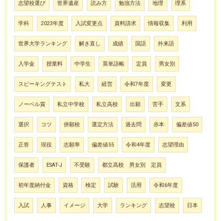
志望校選び
世界遺産
読み方
勉強方法
地理
理系
学科
2023年度
入試変更点
資料請求
情報収集
利用
世界大学ランキング
解き直し
成績
国語
外来語
入学金
授業料
中学生
英単語帳
定員
男女別
スピーキングテスト
私大
経営
令和7年度
変更
ノーベル賞
私立中学校
私立高校
出願
苦手
文系
選択
コツ
併願校
選定方法
過去問
赤本
偏差値50
正答
現役
志願率
偏差値55
令和4年度
志望理由
保護者
ESAT-J
不受験
都立高校 男女別 定員
初年度納付金
資格
検定
試験
活用
令和6年度
入試
人事
イメージ
大学
ランキング
志望校
日本