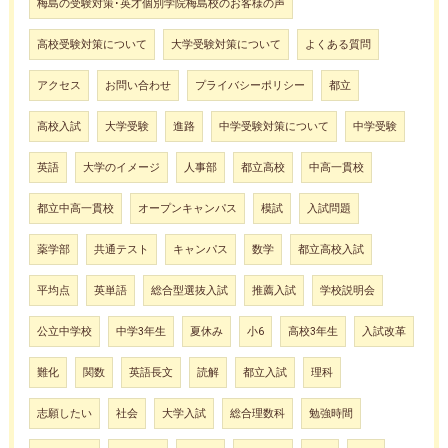
梅島の受験対策･英才個別学院梅島校のお客様の声
高校受験対策について
大学受験対策について
よくある質問
アクセス
お問い合わせ
プライバシーポリシー
都立
高校入試
大学受験
進路
中学受験対策について
中学受験
英語
大学のイメージ
人事部
都立高校
中高一貫校
都立中高一貫校
オープンキャンパス
模試
入試問題
薬学部
共通テスト
キャンパス
数学
都立高校入試
平均点
英単語
総合型選抜入試
推薦入試
学校説明会
公立中学校
中学3年生
夏休み
小6
高校3年生
入試改革
難化
関数
英語長文
読解
都立入試
理科
志願したい
社会
大学入試
総合理数科
勉強時間