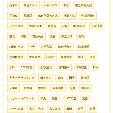
薬学部
共通テスト
キャンパス
数学
都立高校入試
平均点
英単語
総合型選抜入試
推薦入試
学校説明会
公立中学校
中学3年生
夏休み
小6
高校3年生
入試改革
難化
関数
英語長文
読解
都立入試
理科
志願したい
社会
大学入試
総合理数科
勉強時間
志望校選び
世界遺産
読み方
勉強方法
地理
理系
学科
2023年度
入試変更点
資料請求
情報収集
利用
世界大学ランキング
解き直し
成績
国語
外来語
入学金
授業料
中学生
英単語帳
定員
男女別
スピーキングテスト
私大
経営
令和7年度
変更
ノーベル賞
私立中学校
私立高校
出願
苦手
文系