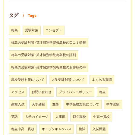
タグ
Tags
梅島
受験対策
コンセプト
梅島の受験対策･英才個別学院梅島校の口コミ情報
梅島の受験対策･英才個別学院梅島校の評判
梅島の受験対策･英才個別学院梅島校のお客様の声
高校受験対策について
大学受験対策について
よくある質問
アクセス
お問い合わせ
プライバシーポリシー
都立
高校入試
大学受験
進路
中学受験対策について
中学受験
英語
大学のイメージ
人事部
都立高校
中高一貫校
都立中高一貫校
オープンキャンパス
模試
入試問題