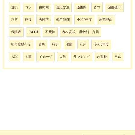
選択
コツ
併願校
選定方法
過去問
赤本
偏差値50
正答
現役
志願率
偏差値55
令和4年度
志望理由
保護者
ESAT-J
不受験
都立高校 男女別 定員
初年度納付金
資格
検定
試験
活用
令和6年度
入試
人事
イメージ
大学
ランキング
志望校
日本