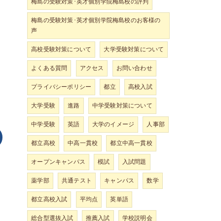
梅島の受験対策･英才個別学院梅島校の評判
梅島の受験対策･英才個別学院梅島校のお客様の
声
高校受験対策について
大学受験対策について
よくある質問
アクセス
お問い合わせ
プライバシーポリシー
都立
高校入試
大学受験
進路
中学受験対策について
中学受験
英語
大学のイメージ
人事部
都立高校
中高一貫校
都立中高一貫校
オープンキャンパス
模試
入試問題
薬学部
共通テスト
キャンパス
数学
都立高校入試
平均点
英単語
総合型選抜入試
推薦入試
学校説明会