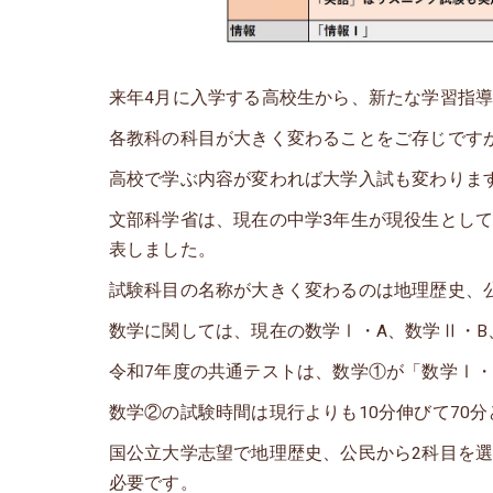
来年4月に入学する高校生から、新たな学習指
各教科の科目が大きく変わることをご存じです
高校で学ぶ内容が変われば大学入試も変わりま
文部科学省は、現在の中学3年生が現役生とし
表しました。
試験科目の名称が大きく変わるのは地理歴史、
数学に関しては、現在の数学Ⅰ・A、数学Ⅱ・
令和7年度の共通テストは、数学①が「数学Ⅰ・
数学②の試験時間は現行よりも10分伸びて70
国公立大学志望で地理歴史、公民から2科目を
必要です。