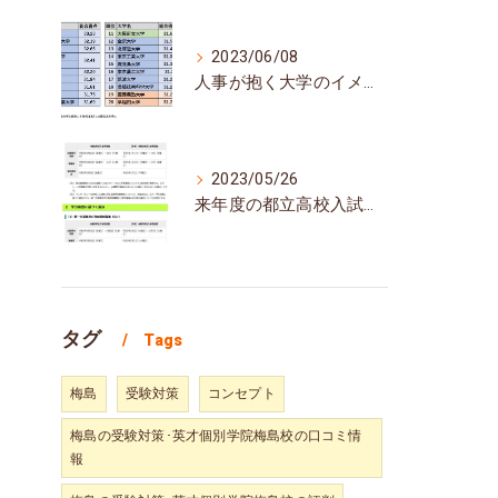
2023/06/08
人事が抱く大学のイメージランキング
2023/05/26
来年度の都立高校入試、日程は例年通り
タグ
Tags
梅島
受験対策
コンセプト
梅島の受験対策･英才個別学院梅島校の口コミ情
報