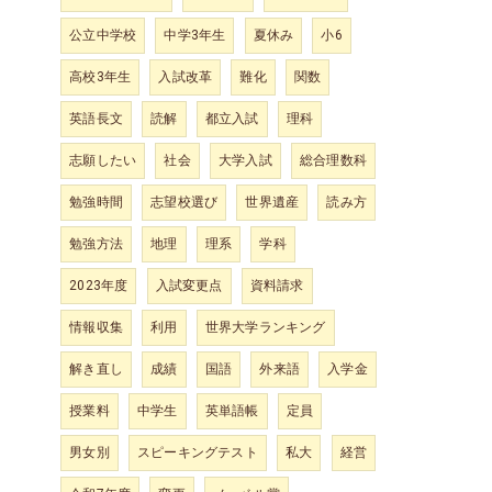
公立中学校
中学3年生
夏休み
小6
高校3年生
入試改革
難化
関数
英語長文
読解
都立入試
理科
志願したい
社会
大学入試
総合理数科
勉強時間
志望校選び
世界遺産
読み方
勉強方法
地理
理系
学科
2023年度
入試変更点
資料請求
情報収集
利用
世界大学ランキング
解き直し
成績
国語
外来語
入学金
授業料
中学生
英単語帳
定員
男女別
スピーキングテスト
私大
経営