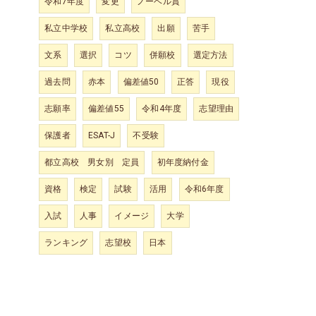
令和7年度
変更
ノーベル賞
私立中学校
私立高校
出願
苦手
文系
選択
コツ
併願校
選定方法
過去問
赤本
偏差値50
正答
現役
志願率
偏差値55
令和4年度
志望理由
保護者
ESAT-J
不受験
都立高校 男女別 定員
初年度納付金
資格
検定
試験
活用
令和6年度
入試
人事
イメージ
大学
ランキング
志望校
日本