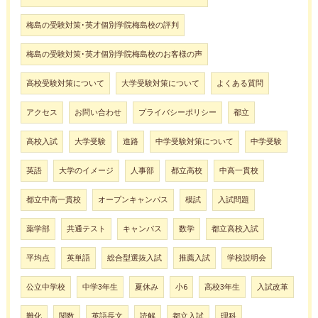
梅島の受験対策･英才個別学院梅島校の評判
梅島の受験対策･英才個別学院梅島校のお客様の声
高校受験対策について
大学受験対策について
よくある質問
アクセス
お問い合わせ
プライバシーポリシー
都立
高校入試
大学受験
進路
中学受験対策について
中学受験
英語
大学のイメージ
人事部
都立高校
中高一貫校
都立中高一貫校
オープンキャンパス
模試
入試問題
薬学部
共通テスト
キャンパス
数学
都立高校入試
平均点
英単語
総合型選抜入試
推薦入試
学校説明会
公立中学校
中学3年生
夏休み
小6
高校3年生
入試改革
難化
関数
英語長文
読解
都立入試
理科