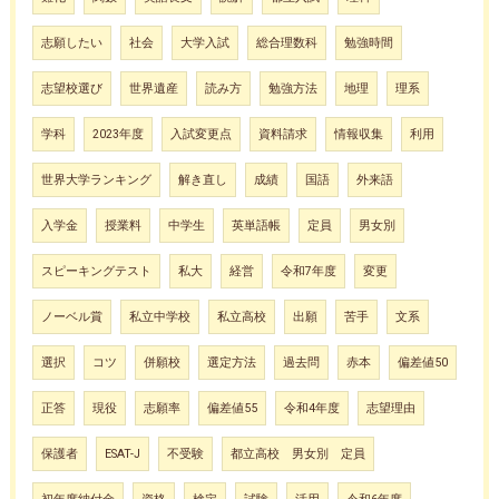
志願したい
社会
大学入試
総合理数科
勉強時間
志望校選び
世界遺産
読み方
勉強方法
地理
理系
学科
2023年度
入試変更点
資料請求
情報収集
利用
世界大学ランキング
解き直し
成績
国語
外来語
入学金
授業料
中学生
英単語帳
定員
男女別
スピーキングテスト
私大
経営
令和7年度
変更
ノーベル賞
私立中学校
私立高校
出願
苦手
文系
選択
コツ
併願校
選定方法
過去問
赤本
偏差値50
正答
現役
志願率
偏差値55
令和4年度
志望理由
保護者
ESAT-J
不受験
都立高校 男女別 定員