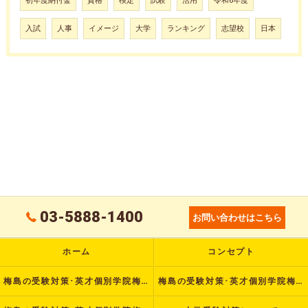
初年度納付金
資格
検定
試験
活用
令和6年度
入試
人事
イメージ
大学
ランキング
志望校
日本
03-5888-1400
お問い合わせはこちら
ホーム
コンセプト
梅島の受験対策･英才個別学院梅島校の口コミ情報
梅島の受験対策･英才個別学院梅島校の評判