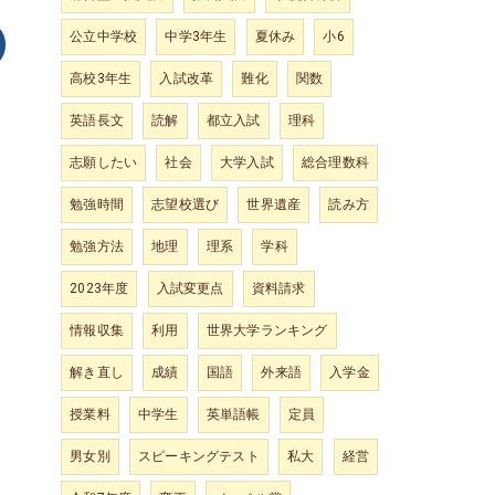
公立中学校
中学3年生
夏休み
小6
高校3年生
入試改革
難化
関数
英語長文
読解
都立入試
理科
志願したい
社会
大学入試
総合理数科
勉強時間
志望校選び
世界遺産
読み方
勉強方法
地理
理系
学科
2023年度
入試変更点
資料請求
情報収集
利用
世界大学ランキング
解き直し
成績
国語
外来語
入学金
授業料
中学生
英単語帳
定員
男女別
スピーキングテスト
私大
経営