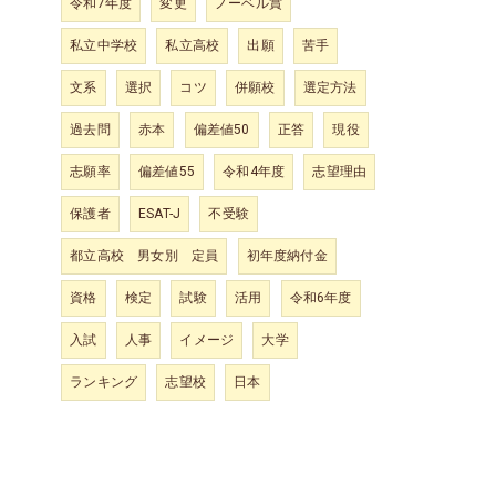
令和7年度
変更
ノーベル賞
私立中学校
私立高校
出願
苦手
文系
選択
コツ
併願校
選定方法
過去問
赤本
偏差値50
正答
現役
志願率
偏差値55
令和4年度
志望理由
保護者
ESAT-J
不受験
都立高校 男女別 定員
初年度納付金
資格
検定
試験
活用
令和6年度
入試
人事
イメージ
大学
ランキング
志望校
日本