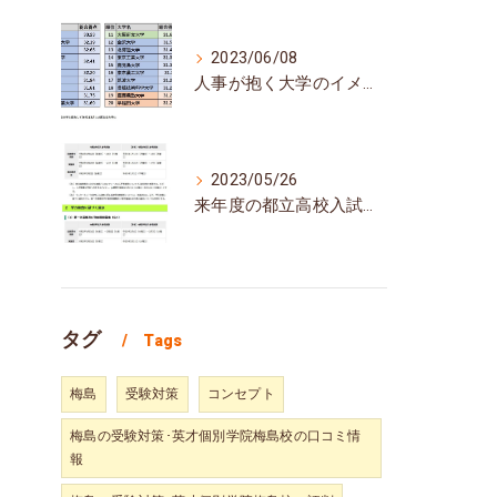
2023/06/08
人事が抱く大学のイメージランキング
2023/05/26
来年度の都立高校入試、日程は例年通り
タグ
Tags
梅島
受験対策
コンセプト
梅島の受験対策･英才個別学院梅島校の口コミ情
報