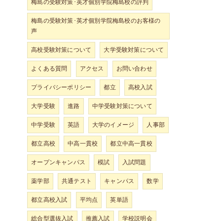
梅島の受験対策･英才個別学院梅島校の評判
梅島の受験対策･英才個別学院梅島校のお客様の
声
高校受験対策について
大学受験対策について
よくある質問
アクセス
お問い合わせ
プライバシーポリシー
都立
高校入試
大学受験
進路
中学受験対策について
中学受験
英語
大学のイメージ
人事部
都立高校
中高一貫校
都立中高一貫校
オープンキャンパス
模試
入試問題
薬学部
共通テスト
キャンパス
数学
都立高校入試
平均点
英単語
総合型選抜入試
推薦入試
学校説明会