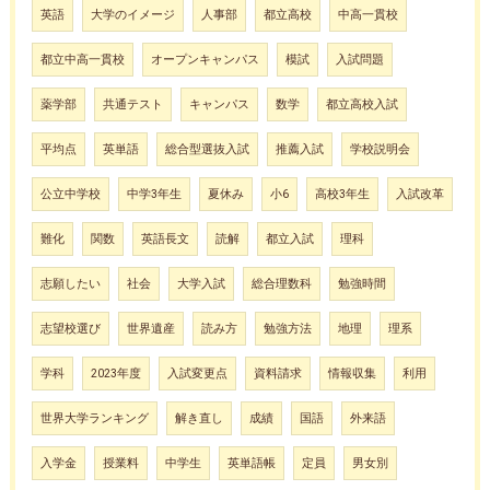
英語
大学のイメージ
人事部
都立高校
中高一貫校
都立中高一貫校
オープンキャンパス
模試
入試問題
薬学部
共通テスト
キャンパス
数学
都立高校入試
平均点
英単語
総合型選抜入試
推薦入試
学校説明会
公立中学校
中学3年生
夏休み
小6
高校3年生
入試改革
難化
関数
英語長文
読解
都立入試
理科
志願したい
社会
大学入試
総合理数科
勉強時間
志望校選び
世界遺産
読み方
勉強方法
地理
理系
学科
2023年度
入試変更点
資料請求
情報収集
利用
世界大学ランキング
解き直し
成績
国語
外来語
入学金
授業料
中学生
英単語帳
定員
男女別