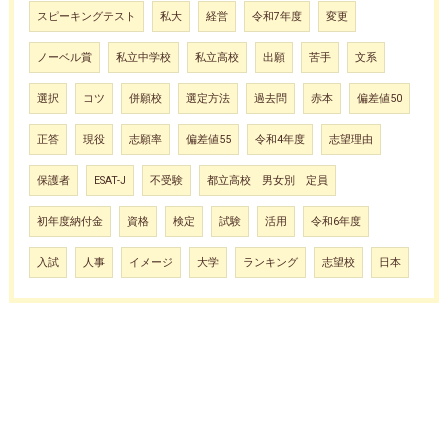
スピーキングテスト
私大
経営
令和7年度
変更
ノーベル賞
私立中学校
私立高校
出願
苦手
文系
選択
コツ
併願校
選定方法
過去問
赤本
偏差値50
正答
現役
志願率
偏差値55
令和4年度
志望理由
保護者
ESAT-J
不受験
都立高校 男女別 定員
初年度納付金
資格
検定
試験
活用
令和6年度
入試
人事
イメージ
大学
ランキング
志望校
日本