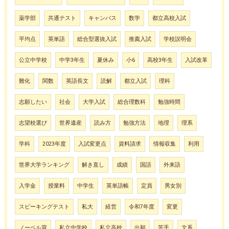
薬学部
共通テスト
キャンパス
数学
都立高校入試
平均点
英単語
総合型選抜入試
推薦入試
学校説明会
公立中学校
中学3年生
夏休み
小6
高校3年生
入試改革
難化
関数
英語長文
読解
都立入試
理科
志願したい
社会
大学入試
総合理数科
勉強時間
志望校選び
世界遺産
読み方
勉強方法
地理
理系
学科
2023年度
入試変更点
資料請求
情報収集
利用
世界大学ランキング
解き直し
成績
国語
外来語
入学金
授業料
中学生
英単語帳
定員
男女別
スピーキングテスト
私大
経営
令和7年度
変更
ノーベル賞
私立中学校
私立高校
出願
苦手
文系