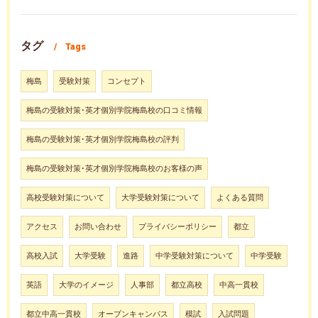
タグ
Tags
梅島
受験対策
コンセプト
梅島の受験対策･英才個別学院梅島校の口コミ情報
梅島の受験対策･英才個別学院梅島校の評判
梅島の受験対策･英才個別学院梅島校のお客様の声
高校受験対策について
大学受験対策について
よくある質問
アクセス
お問い合わせ
プライバシーポリシー
都立
高校入試
大学受験
進路
中学受験対策について
中学受験
英語
大学のイメージ
人事部
都立高校
中高一貫校
都立中高一貫校
オープンキャンパス
模試
入試問題