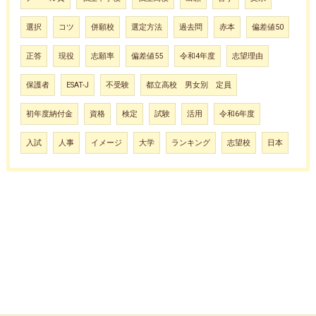
選択
コツ
併願校
選定方法
過去問
赤本
偏差値50
正答
現役
志願率
偏差値55
令和4年度
志望理由
保護者
ESAT-J
不受験
都立高校 男女別 定員
初年度納付金
資格
検定
試験
活用
令和6年度
入試
人事
イメージ
大学
ランキング
志望校
日本